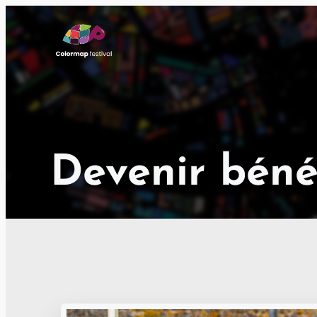
Aller
au
contenu
Devenir béné