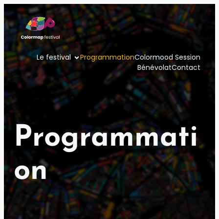
Aller
au
contenu
Le festival
Programmation
Colormood Session
Bénévolat
Contact
Programmati
on