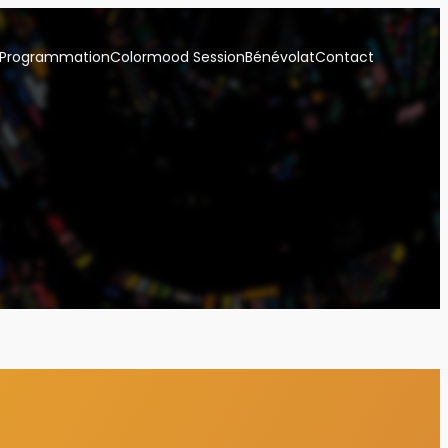
Programmation
Colormood Session
Bénévolat
Contact